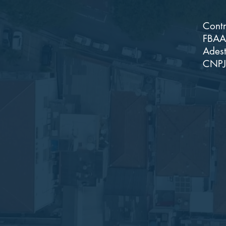
Contr
FBAA 
Adest
CNPJ