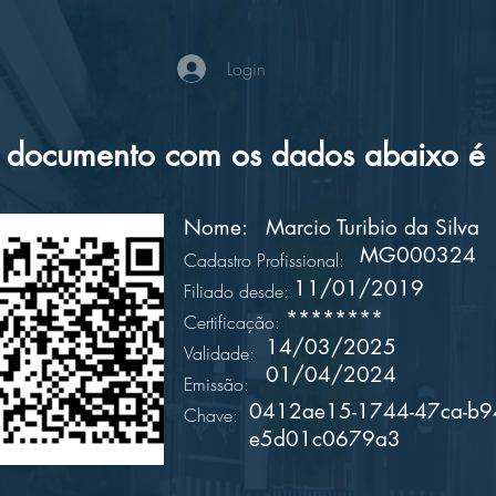
Login
documento com os dados abaixo é a
Nome:
Marcio Turibio da Silva
MG000324
Cadastro Profissional:
11/01/2019
Filiado desde:
********
Certificação:
14/03/2025
Validade:
01/04/2024
Emissão:
0412ae15-1744-47ca-b9
Chave:
e5d01c0679a3