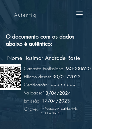
Autentiq
O documento com os dados
abaixo é autêntico:
Nome:
Josimar Andrade Raste
Cadastro Profissional:
MG000620
Filiado desde:
30/01/2022
Certificação:
********
Validade:
13/04/2024
Emissão:
17/04/2023
Chave:
08fb65ac-721e-4bf3-af2b-
5811ec3b853d