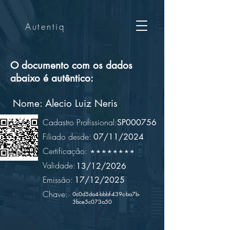
Autentiq
O documento com os dados
abaixo é autêntico:
Nome:
Alecio Luiz Neris
Cadastro Profissional:
SP000756
Filiado desde:
07/11/2024
Certificação:
********
Validade:
13/12/2026
Emissão:
17/12/2025
Chave:
0c0d5da4-bbbf-439c-ba7b-
3bce5c073a50