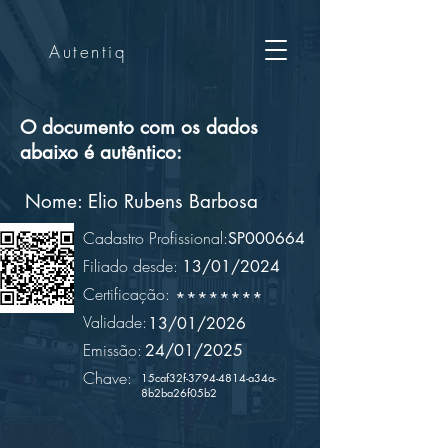
Autentiq
O documento com os dados
abaixo é autêntico:
Nome:
Elio Rubens Barbosa
Cadastro Profissional:
SP000664
Filiado desde:
13/01/2024
Certificação:
********
Validade:
13/01/2026
Emissão:
24/01/2025
Chave:
15caf32f-3794-4814-a34a-
8b2ba26f05b2