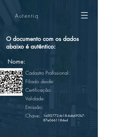
Autentiq
O documento com os dados
abaixo é autêntico:
Nome:
Cadastro Profissional:
Filiado desde:
Certificação:
Validade:
Emissão:
Chave:
1a5f2772-dc18-4abd-92b7-
87e0661184ed