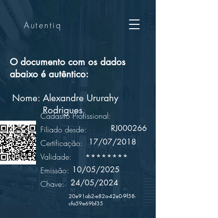
Autentiq
O documento com os dados
abaixo é autêntico:
Nome:
Alexandre Ururahy
Rodrigues
Cadastro Profissional:
RJ000266
Filiado desde:
17/07/2018
Certificação:
Validade:
********
10/05/2025
Emissão:
24/05/2024
Chave:
20e91ab2-e82a-42e0-9f58-
cfa59e69bf35