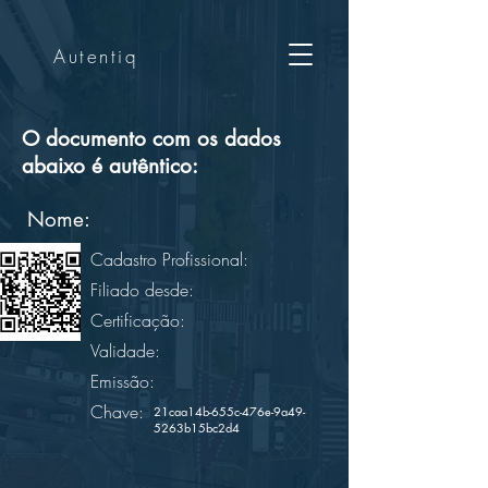
Autentiq
O documento com os dados
abaixo é autêntico:
Nome:
Cadastro Profissional:
Filiado desde:
Certificação:
Validade:
Emissão:
Chave:
21caa14b-655c-476e-9a49-
5263b15bc2d4