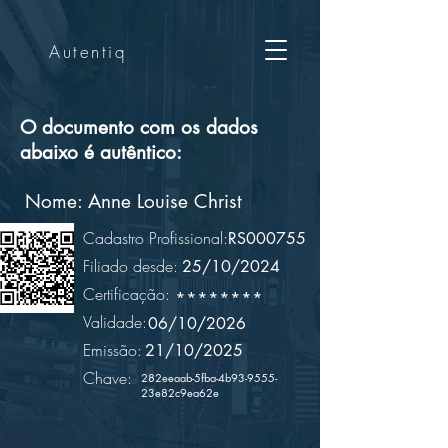
Autentiq
O documento com os dados
abaixo é autêntico:
Nome:
Anne Louise Christ
Cadastro Profissional:
RS000755
Filiado desde:
25/10/2024
Certificação:
********
Validade:
06/10/2026
Emissão:
21/10/2025
Chave:
282eeaab-5fba-4b93-9555-
23e82c9ea62e