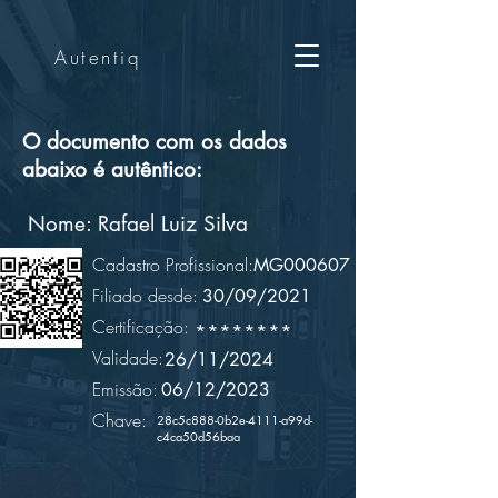
Autentiq
O documento com os dados
abaixo é autêntico:
Nome:
Rafael Luiz Silva
Cadastro Profissional:
MG000607
Filiado desde:
30/09/2021
Certificação:
********
Validade:
26/11/2024
Emissão:
06/12/2023
Chave:
28c5c888-0b2e-4111-a99d-
c4ca50d56baa