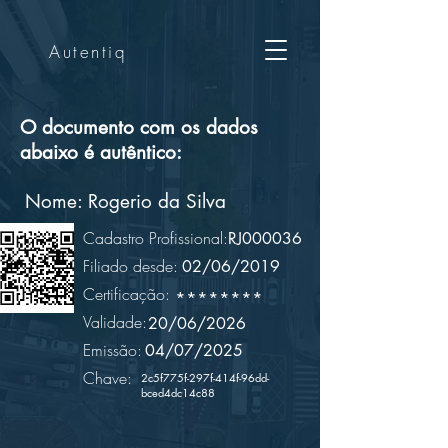
Autentiq
O documento com os dados
abaixo é autêntico:
Nome:
Rogerio da Silva
Cadastro Profissional:
RJ000036
Filiado desde:
02/06/2019
Certificação:
********
Validade:
20/06/2026
Emissão:
04/07/2025
Chave:
2c5f775f-297f-414f-96dd-
bced4dc14c88