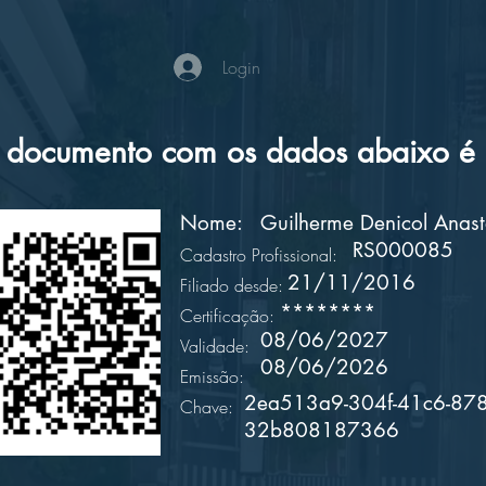
Login
documento com os dados abaixo é a
Nome:
Guilherme Denicol Anast
RS000085
Cadastro Profissional:
21/11/2016
Filiado desde:
********
Certificação:
08/06/2027
Validade:
08/06/2026
Emissão:
2ea513a9-304f-41c6-878
Chave:
32b808187366