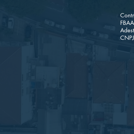
Contr
FBAA 
Adest
CNPJ