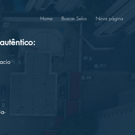
Home
Buscar Selos
Nova página
utêntico:
acio
a-