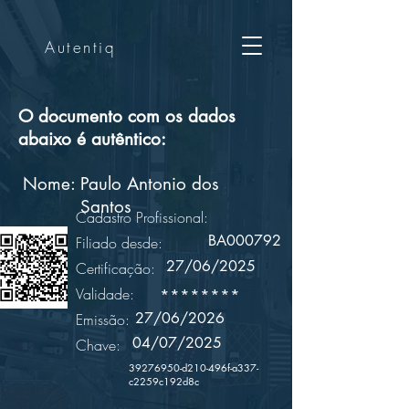
Autentiq
O documento com os dados
abaixo é autêntico:
Nome:
Paulo Antonio dos
Santos
Cadastro Profissional:
BA000792
Filiado desde:
27/06/2025
Certificação:
Validade:
********
27/06/2026
Emissão:
04/07/2025
Chave:
39276950
-d210-496f-a337-
c2259c192d8c