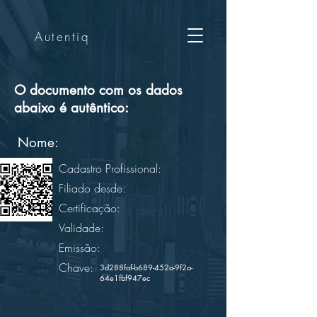
Autentiq
O documento com os dados
abaixo é autêntico:
Nome:
Cadastro Profissional:
Filiado desde:
Certificação:
Validade:
Emissão:
Chave:
3d288faf-b689-452a-9f2a-
64e1fbf947ec