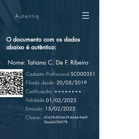
Autentiq
O documento com os dados
abaixo é autêntico:
Nome:
Tatiana C. De F. Ribeiro
Cadastro Profissional:
SC000351
Filiado desde:
20/05/2019
Certificação:
********
Validade:
01/02/2023
Emissão:
15/02/2022
Chave:
41629c80-b639-4666-9eb9-
5eaa263f6978