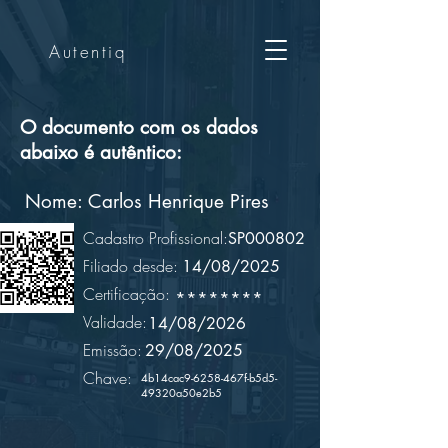
Autentiq
O documento com os dados
abaixo é autêntico:
Nome:
Carlos Henrique Pires
Cadastro Profissional:
SP000802
Filiado desde:
14/08/2025
Certificação:
********
Validade:
14/08/2026
Emissão:
29/08/2025
Chave:
4b14cac9-6258-467f-b5d5-
49320a50e2b5