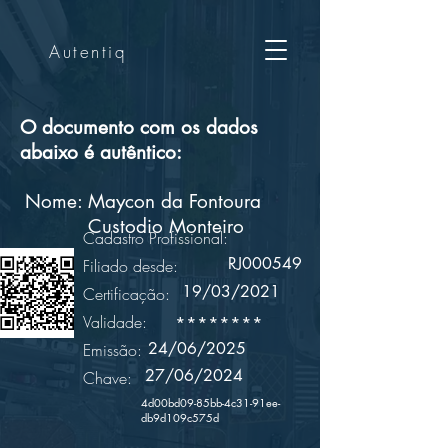
Autentiq
O documento com os dados
abaixo é autêntico:
Nome:
Maycon da Fontoura
Custodio Monteiro
Cadastro Profissional:
RJ000549
Filiado desde:
19/03/2021
Certificação:
Validade:
********
24/06/2025
Emissão:
27/06/2024
Chave:
4d00bd09-85bb-4c31-91ee-
db9d109c575d