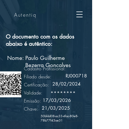
Autentiq
O documento com os dados
abaixo é autêntico:
Nome:
Paulo Guilherme
Bezerra Goncalves
Cadastro Profissional:
RJ000718
Filiado desde:
28/02/2024
Certificação:
Validade:
********
17/03/2026
Emissão:
21/03/2025
Chave:
50bfdd08-ac33-4fac-80e8-
78b77f43ae31