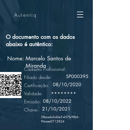
Autentiq
O documento com os dados
abaixo é autêntico:
Nome:
Marcelo Santos de
Miranda
Cadastro Profissional:
SP000395
Filiado desde:
08/10/2020
Certificação:
Validade:
********
08/10/2022
Emissão:
21/10/2021
Chave:
58ece6cf-a0e5-457b-9f66-
96aae0712824