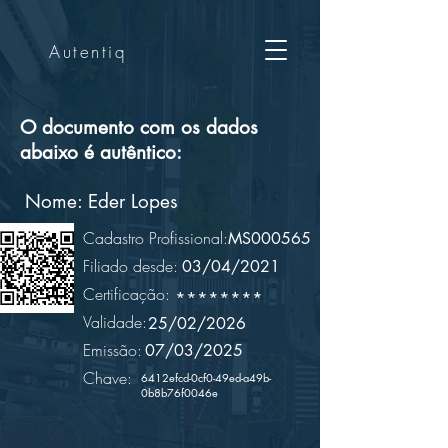
Autentiq
O documento com os dados
abaixo é autêntico:
Nome:
Eder Lopes
Cadastro Profissional:
MS000565
Filiado desde:
03/04/2021
Certificação:
********
Validade:
25/02/2026
Emissão:
07/03/2025
Chave:
6412efcd-0cf0-49ed-a49b-
0b8b76f0046e