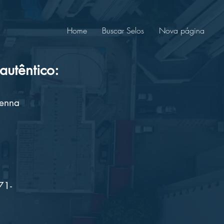
Home
Buscar Selos
Nova página
utêntico:
Senna
71-