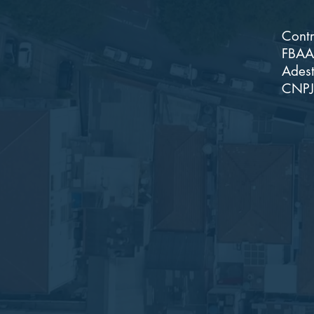
Contr
FBAA 
Adest
CNPJ