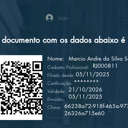
Login
documento com os dados abaixo é a
Nome:
Marcio Andre da Silva 
RJ000811
Cadastro Profissional:
05/11/2025
Filiado desde:
********
Certificação:
21/10/2026
Validade:
05/11/2025
Emissão:
66238a72-918f-465a-97
Chave:
26326a715e60