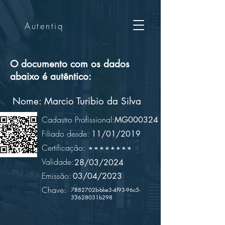
Autentiq
O documento com os dados
abaixo é autêntico:
Nome:
Marcio Turibio da Silva
Cadastro Profissional:
MG000324
Filiado desde:
11/01/2019
Certificação:
********
Validade:
28/03/2024
Emissão:
03/04/2023
Chave:
7882702b-bbe3-4f93-96c5-
33628031b298