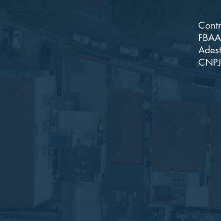
Contr
FBAA 
Adest
CNPJ