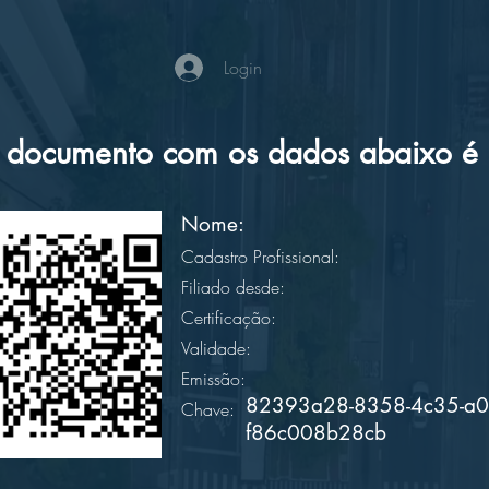
Login
documento com os dados abaixo é a
Nome:
Cadastro Profissional:
Filiado desde:
Certificação:
Validade:
Emissão:
82393a28-8358-4c35-a0
Chave:
f86c008b28cb