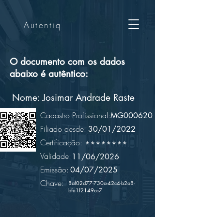
Autentiq
O documento com os dados
abaixo é autêntico:
Nome:
Josimar Andrade Raste
Cadastro Profissional:
MG000620
Filiado desde:
30/01/2022
Certificação:
********
Validade:
11/06/2026
Emissão:
04/07/2025
Chave:
8af02d77-730a-42c4-b2a8-
bfe1f2149cc7