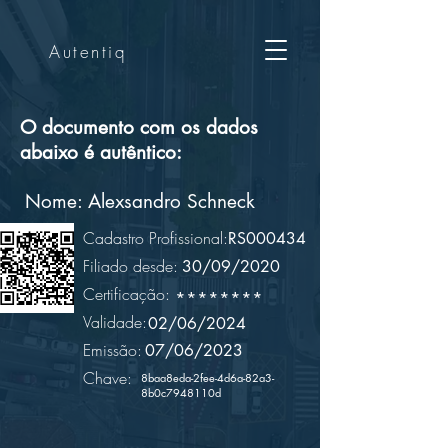
Autentiq
O documento com os dados
abaixo é autêntico:
Nome:
Alexsandro Schneck
Cadastro Profissional:
RS000434
Filiado desde:
30/09/2020
Certificação:
********
Validade:
02/06/2024
Emissão:
07/06/2023
Chave:
8baa8eda-2fee-4d6a-82a3-
8b0c7948110d