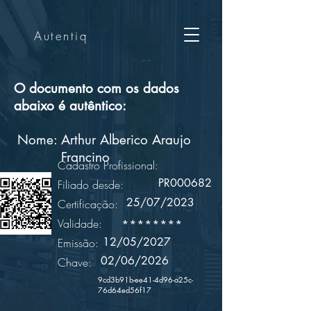
Autentiq
O documento com os dados
abaixo é autêntico:
Nome:
Arthur Alberico Araujo
Francino
Cadastro Profissional:
PR000682
Filiado desde:
25/07/2023
Certificação:
Validade:
********
12/05/2027
Emissão:
02/06/2026
Chave:
9cd3b91b-ee41-4d96-a25c-
76d64ed56f17