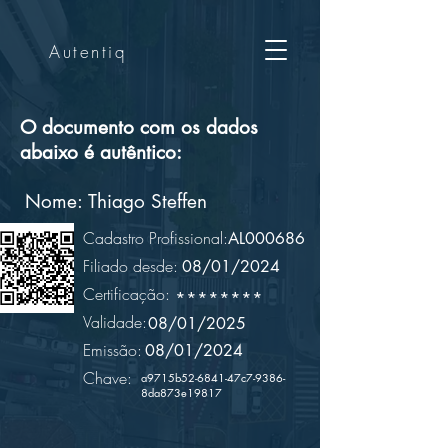
Autentiq
O documento com os dados
abaixo é autêntico:
Nome:
Thiago Steffen
Cadastro Profissional:
AL000686
Filiado desde:
08/01/2024
Certificação:
********
Validade:
08/01/2025
Emissão:
08/01/2024
Chave:
a9715b52-6841-47c7-9386-
8da873e19817