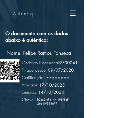
Autentiq
O documento com os dados
abaixo é autêntico:
Nome:
Felipe Ramos Fonseca
Cadastro Profissional:
SP000411
Filiado desde:
09/07/2020
Certificação:
********
Validade:
17/10/2025
Emissão:
14/10/2024
Chave:
b2be3faf-4144-498f-bef1-
26c40f333a79