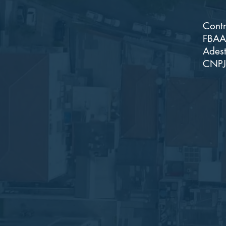
Contr
FBAA 
Adest
CNPJ