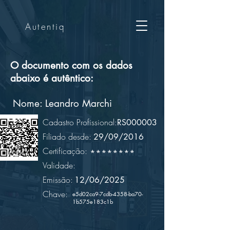
Autentiq
O documento com os dados
abaixo é autêntico:
Nome:
Leandro Marchi
Cadastro Profissional:
RS000003
Filiado desde:
29/09/2016
Certificação:
********
Validade:
Emissão:
12/06/2025
Chave:
e5d02ca9-7cdb-4358-ba70-
1b575e183c1b