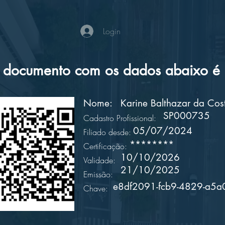
Login
documento com os dados abaixo é a
Nome:
Karine Balthazar da Cos
SP000735
Cadastro Profissional:
05/07/2024
Filiado desde:
********
Certificação:
10/10/2026
Validade:
21/10/2025
Emissão:
e8df2091-fcb9-4829-a5a
Chave: