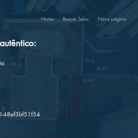
Home
Buscar Selos
Nova página
utêntico:
ta
0-48ef3bf51f54