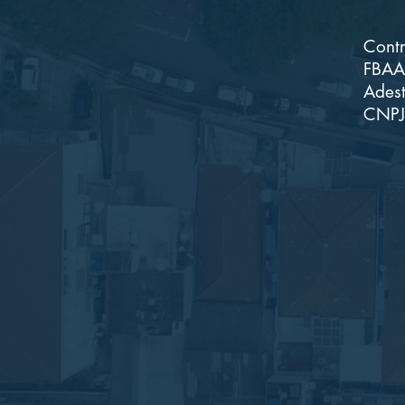
Contr
FBAA 
Adest
CNPJ