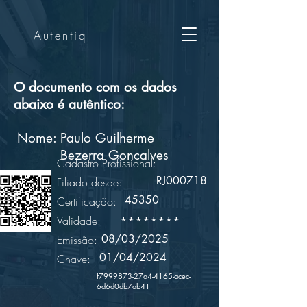
Autentiq
O documento com os dados
abaixo é autêntico:
Nome:
Paulo Guilherme
Bezerra Goncalves
Cadastro Profissional:
RJ000718
Filiado desde:
45350
Certificação:
Validade:
********
08/03/2025
Emissão:
01/04/2024
Chave:
f7999873-27a4-4165-acec-
6d6d0db7ab41