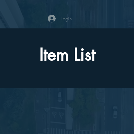
Login
Item List